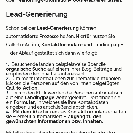
über
Marketing-Automation-Tools
etablieren lassen:
Lead-Generierung
Schon bei der
Lead-Generierung
können
automatisierte Prozesse helfen. Hierfür nutzen Sie
Calls-to-Action,
Kontaktformulare
und Landingpages
– der Ablauf gestaltet sich dann wie folgt:
Besuchende landen beispielsweise über die
organische Suche
auf einem Ihrer Blog-Beiträge und
empfinden den Inhalt als interessant.
Um mehr Informationen zur Thematik einzuholen,
klicken die Personen auf den von Ihnen beigefügten
Call-to-Action
.
Durch den Klick werden die Personen automatisch
auf eine
Landingpage
weitergeleitet. Dort finden sie
ein
Formular
, in welches sie ihre Kontaktdaten
eingeben und es anschließend abschicken.
Mit dem Abschicken des Kontaktformulars erhalten
sie – erneut automatisiert –
Zugang zu den
gewünschten Informationen bzw. Inhalten
.
Mithilfe dieser Bausteine werden Besuchende also