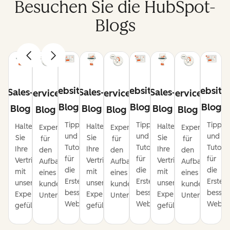
Besuchen Sie die HubSpot-
Blogs
Website-
Website-
Website
Sales-
Sales-
Sales-
Service-
Service-
Service-
Blog
Blog
Blog
Blog
Blog
Blog
Blog
Blog
Blog
Tipps
Tipps
Tipps
Halten
Halten
Halten
Expertentipps
Expertentipps
Expertentipps
und
und
und
Sie
Sie
Sie
für
für
für
Tutorials
Tutorials
Tutoria
Ihre
Ihre
Ihre
den
den
den
für
für
für
Vertriebspipeline
Vertriebspipeline
Vertriebspipeline
Aufbau
Aufbau
Aufbau
die
die
die
mit
mit
mit
eines
eines
eines
Erstellung
Erstellung
Erstel
unseren
unseren
unseren
kundenorientierten
kundenorientierten
kundenorienti
besserer
besserer
besser
Expertentipps
Expertentipps
Expertentipps
Unternehmens.
Unternehmens.
Unternehmens
Websites.
Websites.
Websit
gefüllt.
gefüllt.
gefüllt.