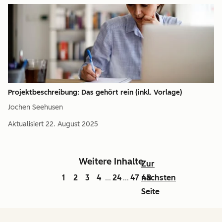
Projektbeschreibung: Das gehört rein (inkl. Vorlage)
Jochen Seehusen
Aktualisiert
22. August 2025
Weitere Inhalte
Zur
1
2
3
4
24
47
nächsten
48
...
...
Seite