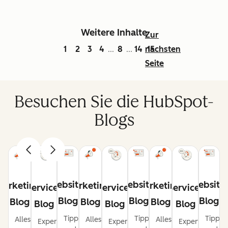
Weitere Inhalte
Zur
1
2
3
4
8
14
nächsten
15
...
...
Seite
Besuchen Sie die HubSpot-
Blogs
Website-
Website-
Website
Marketing-
Marketing-
Marketing-
Service-
Service-
Service-
Blog
Blog
Blog
Blog
Blog
Blog
Blog
Blog
Blog
Tipps
Tipps
Tipps
Alles,
Alles,
Alles,
Expertentipps
Expertentipps
Expertentipps