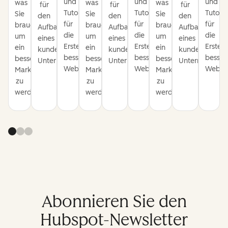
und
und
und
was
was
was
für
für
für
Tutorials
Tutorials
Tutoria
Sie
Sie
Sie
den
den
den
für
für
für
brauchen,
brauchen,
brauchen,
Aufbau
Aufbau
Aufbau
die
die
die
um
um
um
eines
eines
eines
Erstellung
Erstellung
Erstell
ein
ein
ein
kundenorientierten
kundenorientierten
kundenorientie
besserer
besserer
besser
besserer
besserer
besserer
Unternehmens.
Unternehmens.
Unternehmens
Websites.
Websites.
Websit
Marketer
Marketer
Marketer
zu
zu
zu
werden.
werden.
werden.
Abonnieren Sie den
Hubspot-Newsletter