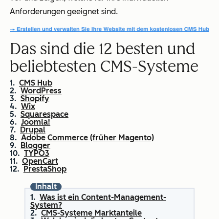
Anforderungen geeignet sind.
Das sind die 12 besten und
beliebtesten CMS-Systeme
CMS Hub
WordPress
Shopify
Wix
Squarespace
Joomla!
Drupal
Adobe Commerce (früher Magento)
Blogger
TYPO3
OpenCart
PrestaShop
Inhalt
Was ist ein Content-Management-
System?
CMS-Systeme Marktanteile