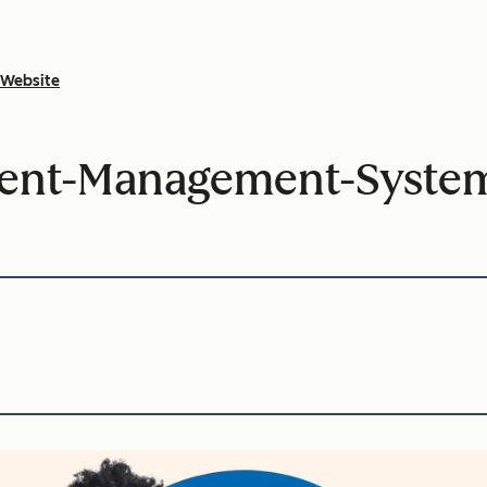
Website
tent-Management-Syste