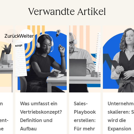
Verwandte Artikel
Zurück
Weiter
en
Was umfasst ein
Sales-
Unternehm
Vertriebskonzept?
Playbook
skalieren: 
ent-
Definition und
erstellen:
wird die
ne
Aufbau
Für mehr
Expansion