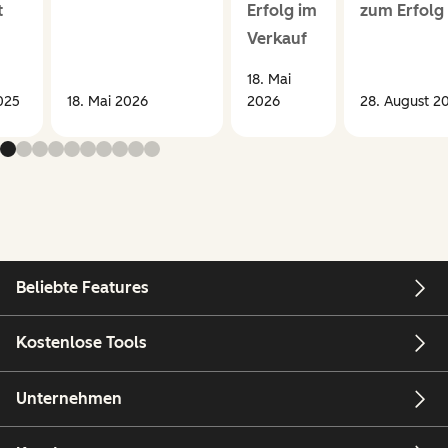
t
Erfolg im
zum Erfolg
Verkauf
18. Mai
025
18. Mai 2026
2026
28. August 2
Beliebte Features
Kostenlose Tools
Unternehmen