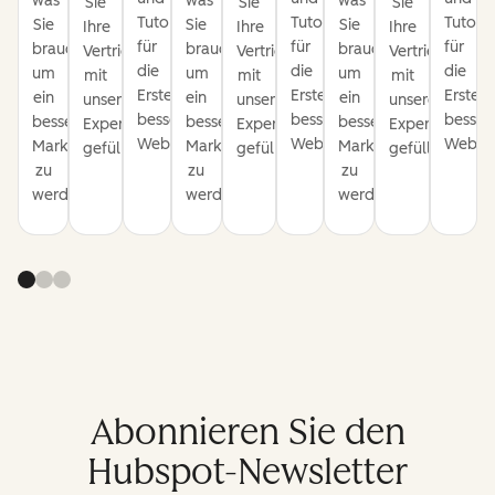
was
was
was
Sie
Sie
Sie
Tutorials
Tutorials
Tutoria
Sie
Sie
Sie
Ihre
Ihre
Ihre
für
für
für
brauchen,
brauchen,
brauchen,
Vertriebspipeline
Vertriebspipeline
Vertriebspipel
die
die
die
um
um
um
mit
mit
mit
Erstellung
Erstellung
Erstell
ein
ein
ein
unseren
unseren
unseren
besserer
besserer
besser
besserer
besserer
besserer
Expertentipps
Expertentipps
Expertentipps
Websites.
Websites.
Websit
Marketer
Marketer
Marketer
gefüllt.
gefüllt.
gefüllt.
zu
zu
zu
werden.
werden.
werden.
Abonnieren Sie den
Hubspot-Newsletter