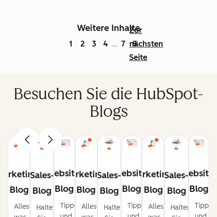
Weitere Inhalte
Zur
1
2
3
4
7
nächsten
8
...
Seite
Besuchen Sie die HubSpot-
Blogs
Website-
Website-
Website
Marketing-
Marketing-
Marketing-
Sales-
Sales-
Sales-
Blog
Blog
Blog
Blog
Blog
Blog
Blog
Blog
Blog
Tipps
Tipps
Tipps
Alles,
Alles,
Alles,
Halten
Halten
Halten
und
und
und