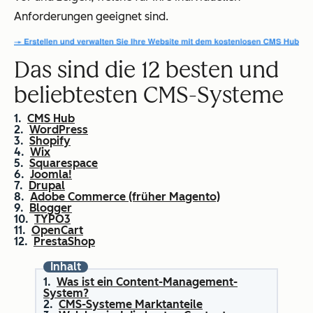
Anforderungen geeignet sind.
Das sind die 12 besten und
beliebtesten CMS-Systeme
CMS Hub
WordPress
Shopify
Wix
Squarespace
Joomla!
Drupal
Adobe Commerce (früher Magento)
Blogger
TYPO3
OpenCart
PrestaShop
Inhalt
Was ist ein Content-Management-
System?
CMS-Systeme Marktanteile