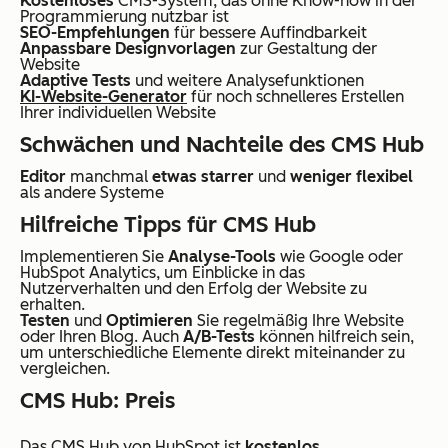
Kostenloses
CMS-System, das ohne Know-how in der
Programmierung nutzbar ist
SEO-Empfehlungen
für bessere Auffindbarkeit
Anpassbare Designvorlagen
zur Gestaltung der
Website
Adaptive Tests
und weitere Analysefunktionen
KI-Website-Generator
für noch schnelleres Erstellen
Ihrer individuellen Website
Schwächen und Nachteile des CMS Hub
Editor
manchmal
etwas starrer
und
weniger flexibel
als andere Systeme
Hilfreiche Tipps für CMS Hub
Implementieren Sie
Analyse-Tools
wie Google oder
HubSpot Analytics, um Einblicke in das
Nutzerverhalten und den Erfolg der Website zu
erhalten.
Testen
und
Optimieren
Sie regelmäßig Ihre Website
oder Ihren Blog. Auch
A/B-Tests
können hilfreich sein,
um unterschiedliche Elemente direkt miteinander zu
vergleichen.
CMS Hub: Preis
Das CMS Hub von HubSpot ist
kostenlos
.