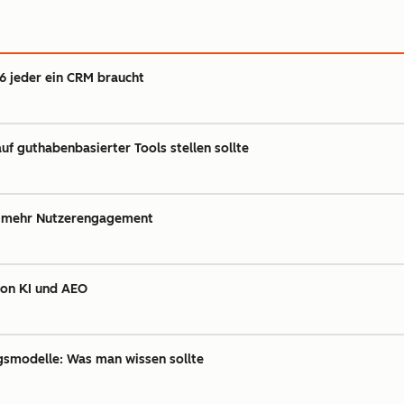
26 jeder ein CRM braucht
f guthabenbasierter Tools stellen sollte
ür mehr Nutzerengagement
von KI und AEO
gsmodelle: Was man wissen sollte