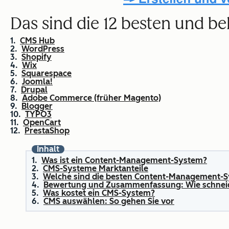
Das sind die 12 besten und b
CMS Hub
WordPress
Shopify
Wix
Squarespace
Joomla!
Drupal
Adobe Commerce (früher Magento)
Blogger
TYPO3
OpenCart
PrestaShop
Inhalt
Was ist ein Content-Management-System?
CMS-Systeme Marktanteile
Welche sind die besten Content-Management-
Bewertung und Zusammenfassung: Wie schneid
Was kostet ein CMS-System?
CMS auswählen: So gehen Sie vor