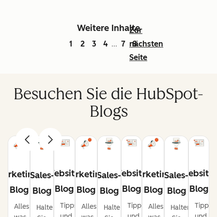
Weitere Inhalte
Zur
1
2
3
4
7
nächsten
8
...
Seite
Besuchen Sie die HubSpot-
Blogs
Website-
Website-
Website
Marketing-
Marketing-
Marketing-
Sales-
Sales-
Sales-
Blog
Blog
Blog
Blog
Blog
Blog
Blog
Blog
Blog
Tipps
Tipps
Tipps
Alles,
Alles,
Alles,
Halten
Halten
Halten
und
und
und