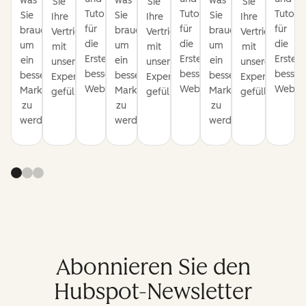
was
was
was
Sie
Sie
Sie
Tutorials
Tutorials
Tutoria
Sie
Sie
Sie
Ihre
Ihre
Ihre
für
für
für
brauchen,
brauchen,
brauchen,
Vertriebspipeline
Vertriebspipeline
Vertriebspipel
die
die
die
um
um
um
mit
mit
mit
Erstellung
Erstellung
Erstell
ein
ein
ein
unseren
unseren
unseren
besserer
besserer
besser
besserer
besserer
besserer
Expertentipps
Expertentipps
Expertentipps
Websites.
Websites.
Websit
Marketer
Marketer
Marketer
gefüllt.
gefüllt.
gefüllt.
zu
zu
zu
werden.
werden.
werden.
Abonnieren Sie den
Hubspot-Newsletter