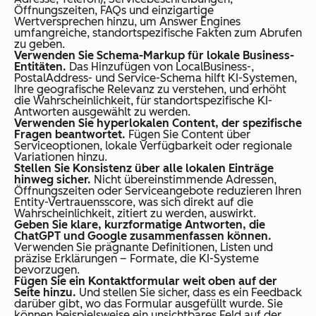
Öffnungszeiten, FAQs und einzigartige
Wertversprechen hinzu, um Answer Engines
umfangreiche, standortspezifische Fakten zum Abrufen
zu geben.
Verwenden Sie Schema-Markup für lokale Business-
Entitäten.
Das Hinzufügen von LocalBusiness-,
PostalAddress- und Service-Schema hilft KI-Systemen,
Ihre geografische Relevanz zu verstehen, und erhöht
die Wahrscheinlichkeit, für standortspezifische KI-
Antworten ausgewählt zu werden.
Verwenden Sie hyperlokalen Content, der spezifische
Fragen beantwortet.
Fügen Sie Content über
Serviceoptionen, lokale Verfügbarkeit oder regionale
Variationen hinzu.
Stellen Sie Konsistenz über alle lokalen Einträge
hinweg sicher.
Nicht übereinstimmende Adressen,
Öffnungszeiten oder Serviceangebote reduzieren Ihren
Entity-Vertrauensscore, was sich direkt auf die
Wahrscheinlichkeit, zitiert zu werden, auswirkt.
Geben Sie klare, kurzformatige Antworten, die
ChatGPT und Google zusammenfassen können.
Verwenden Sie prägnante Definitionen, Listen und
präzise Erklärungen – Formate, die KI-Systeme
bevorzugen.
Fügen Sie ein Kontaktformular weit oben auf der
Seite hinzu.
Und stellen Sie sicher, dass es ein Feedback
darüber gibt, wo das Formular ausgefüllt wurde. Sie
können beispielsweise ein unsichtbares Feld auf der