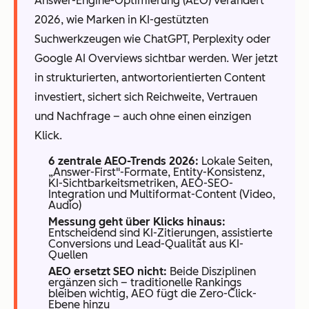
Answer-Engine-Optimierung (AEO) verändert
2026, wie Marken in KI-gestützten
Suchwerkzeugen wie ChatGPT, Perplexity oder
Google AI Overviews sichtbar werden. Wer jetzt
in strukturierten, antwortorientierten Content
investiert, sichert sich Reichweite, Vertrauen
und Nachfrage – auch ohne einen einzigen
Klick.
6 zentrale AEO-Trends 2026:
Lokale Seiten,
„Answer-First"-Formate, Entity-Konsistenz,
KI-Sichtbarkeitsmetriken, AEO-SEO-
Integration und Multiformat-Content (Video,
Audio)
Messung geht über Klicks hinaus:
Entscheidend sind KI-Zitierungen, assistierte
Conversions und Lead-Qualität aus KI-
Quellen
AEO ersetzt SEO nicht:
Beide Disziplinen
ergänzen sich – traditionelle Rankings
bleiben wichtig, AEO fügt die Zero-Click-
Ebene hinzu