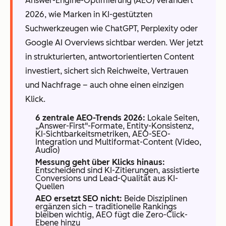
Answer-Engine-Optimierung (AEO) verändert
2026, wie Marken in KI-gestützten
Suchwerkzeugen wie ChatGPT, Perplexity oder
Google AI Overviews sichtbar werden. Wer jetzt
in strukturierten, antwortorientierten Content
investiert, sichert sich Reichweite, Vertrauen
und Nachfrage – auch ohne einen einzigen
Klick.
6 zentrale AEO-Trends 2026:
Lokale Seiten,
„Answer-First"-Formate, Entity-Konsistenz,
KI-Sichtbarkeitsmetriken, AEO-SEO-
Integration und Multiformat-Content (Video,
Audio)
Messung geht über Klicks hinaus:
Entscheidend sind KI-Zitierungen, assistierte
Conversions und Lead-Qualität aus KI-
Quellen
AEO ersetzt SEO nicht:
Beide Disziplinen
ergänzen sich – traditionelle Rankings
bleiben wichtig, AEO fügt die Zero-Click-
Ebene hinzu