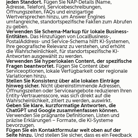
jeden Standort.
Fügen Sie NAP-Details (Name,
Adresse, Telefon), Servicebeschreibungen,
Öffnungszeiten, FAQs und einzigartige
Wertversprechen hinzu, um Answer Engines
umfangreiche, standortspezifische Fakten zum Abrufen
zu geben.
Verwenden Sie Schema-Markup für lokale Business-
Entitäten.
Das Hinzufügen von LocalBusiness-,
PostalAddress- und Service-Schema hilft KI-Systemen,
Ihre geografische Relevanz zu verstehen, und erhöht
die Wahrscheinlichkeit, für standortspezifische KI-
Antworten ausgewählt zu werden.
Verwenden Sie hyperlokalen Content, der spezifische
Fragen beantwortet.
Fügen Sie Content über
Serviceoptionen, lokale Verfügbarkeit oder regionale
Variationen hinzu.
Stellen Sie Konsistenz über alle lokalen Einträge
hinweg sicher.
Nicht übereinstimmende Adressen,
Öffnungszeiten oder Serviceangebote reduzieren Ihren
Entity-Vertrauensscore, was sich direkt auf die
Wahrscheinlichkeit, zitiert zu werden, auswirkt.
Geben Sie klare, kurzformatige Antworten, die
ChatGPT und Google zusammenfassen können.
Verwenden Sie prägnante Definitionen, Listen und
präzise Erklärungen – Formate, die KI-Systeme
bevorzugen.
Fügen Sie ein Kontaktformular weit oben auf der
Seite hinzu.
Und stellen Sie sicher, dass es ein Feedback