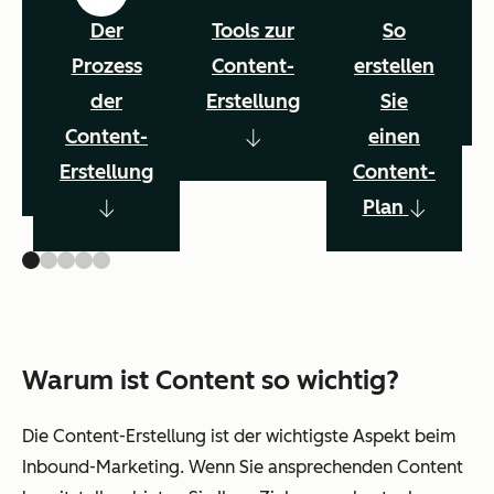
-
Der
Tools zur
So
g
Prozess
Content-
erstellen
der
Erstellung
Sie
e
Content-
einen
Erstellung
Content-
Plan
Warum ist Content so wichtig?
Die Content-Erstellung ist der wichtigste Aspekt beim
Inbound-Marketing. Wenn Sie ansprechenden Content