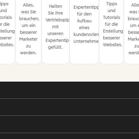
ipps
Tipps
Alles,
Alle
Halten
Expertentipps
und
und
was Sie
was 
Sie Ihre
für den
torials
Tutorials
brauchen,
brauc
Vertriebspipeline
Aufbau
ür die
für die
um ein
um 
mit
eines
stellung
Erstellung
besserer
besse
unseren
en
kundenorientierten
sserer
besserer
Marketer
Mark
Expertentipps
Unternehmens.
bsites.
Websites.
zu
z
gefüllt.
werden.
werd