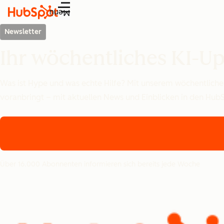
Menü
Newsletter
Ihr wöchentliches KI-
Was ist Hype und was echte Hilfe? Mit unserem wöchentlichen
voranbringt – mit aktuellen News und Einblicken in den HubS
Über 16.000 Abonnenten informieren sich bereits jede Woche