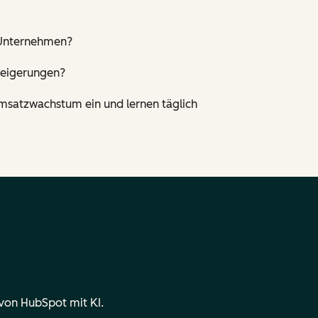
r Unternehmen?
teigerungen?
msatzwachstum ein und lernen täglich
 von HubSpot mit KI.