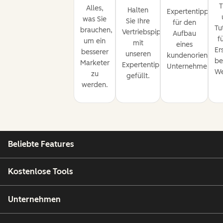
T
Alles,
Halten
Expertentipps
was Sie
Sie Ihre
für den
Tu
brauchen,
Vertriebspipeline
Aufbau
f
um ein
mit
eines
Er
besserer
unseren
kundenorientiert
be
Marketer
Expertentipps
Unternehmens.
We
zu
gefüllt.
werden.
Beliebte Features
Kostenlose Tools
Unternehmen