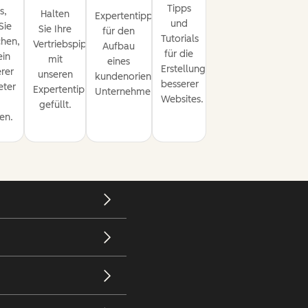
Tipps
s,
Halten
Expertentipps
und
Sie
Sie Ihre
für den
Tutorials
hen,
Vertriebspipeline
Aufbau
für die
ein
mit
eines
Erstellung
rer
unseren
kundenorientierten
besserer
eter
Expertentipps
Unternehmens.
Websites.
u
gefüllt.
en.