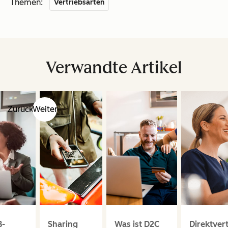
Themen:
Vertriebsarten
Verwandte Artikel
Zurück
Weiter
B-
Sharing
Was ist D2C
Direktvert