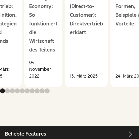
trieb:
Economy:
(Direct-to-
Formen,
inition,
So
Customer):
Beispiele 
ategien
funktioniert
Direktvertrieb
Vorteile
d
die
erklärt
ends
Wirtschaft
des Teilens
04.
 März
November
5
2022
13. März 2025
24. März 2
Beliebte Features