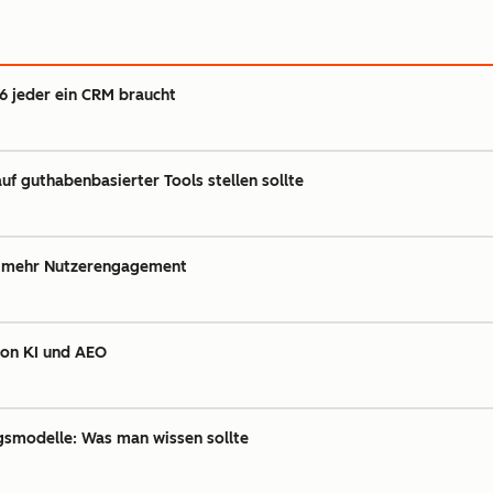
26 jeder ein CRM braucht
f guthabenbasierter Tools stellen sollte
ür mehr Nutzerengagement
von KI und AEO
gsmodelle: Was man wissen sollte