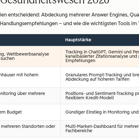
erien entscheidend: Abdeckung mehrerer Answer Engines, Quali
 Handlungsempfehlungen – und wie die wichtigsten Tools im 
Hauptstärke
Tracking in ChatGPT, Gemini und Per
ring, Wettbewerbsanalyse
kanalbasierter Zitationsanalyse und p
 suchen
Empfehlungen
nhäuser mit hohem
Granulares Prompt-Tracking und bre
Abdeckung auf höheren Tarifen
onitoring über mehrere
Positions- und Sentiment-Tracking p
flexiblem Kredit-Modell
tem Budget
Günstiger Einstieg in Monitoring und
t mehreren Standorten oder
Multi-Marken-Dashboard für mehrer
Fachbereiche