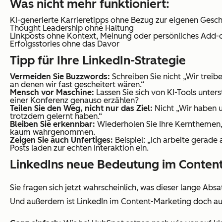
Was nicht mehr funktioniert:
KI-generierte Karrieretipps ohne Bezug zur eigenen Gesch
Thought Leadership ohne Haltung
Linkposts ohne Kontext, Meinung oder persönliches Add-
Erfolgsstories ohne das Davor
Tipp für Ihre LinkedIn-Strategie
Vermeiden Sie Buzzwords:
Schreiben Sie nicht „Wir treib
an denen wir fast gescheitert wären.“
Mensch vor Maschine:
Lassen Sie sich von KI-Tools unters
einer Konferenz genauso erzählen?
Teilen Sie den Weg, nicht nur das Ziel:
Nicht „Wir haben un
trotzdem gelernt haben.“
Bleiben Sie erkennbar:
Wiederholen Sie Ihre Kernthemen, 
kaum wahrgenommen.
Zeigen Sie auch Unfertiges:
Beispiel: „Ich arbeite gerad
Posts laden zur echten Interaktion ein.
LinkedIns neue Bedeutung im Conten
Sie fragen sich jetzt wahrscheinlich, was dieser lange Ab
Und außerdem ist LinkedIn im Content-Marketing doch au