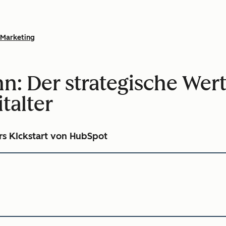
Marketing
nn: Der strategische Wer
talter
ters KIckstart von HubSpot