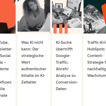
Tube,
Was KI nicht
KI-Suche
Traffic-Kri
letter
kann: Der
übertrifft
HubSpots
Social
strategische
Google-
Content-
ia –
Wert
Traffic:
Strategie 
ziente
authentischer
Ahrefs'
nachhalti
Inhalte im KI-
Analyse zu
Wachstu
kflows
Zeitalter
Conversion-
alle
Daten
mate