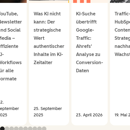
YouTube,
Was KI nicht
KI-Suche
Traffic
ewsletter
kann: Der
übertrifft
HubSp
nd Social
strategische
Google-
Conten
Media –
Wert
Traffic:
Strateg
ffiziente
authentischer
Ahrefs'
nachha
I-
Inhalte im KI-
Analyse zu
Wachs
Workflows
Zeitalter
Conversion-
ür alle
Daten
Formate
2.
eptember
25. September
025
2025
23. April 2026
19. Mai 