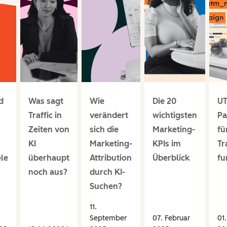
d
Was sagt
Wie
Die 20
U
Traffic in
verändert
wichtigsten
Pa
Zeiten von
sich die
Marketing-
fü
KI
Marketing-
KPIs im
Tr
ele
überhaupt
Attribution
Überblick
fu
noch aus?
durch KI-
Suchen?
11.
September
07. Februar
01