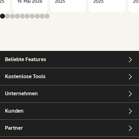
25
19. Mai 2026
2025
2025
20
Beliebte Features
Kostenlose Tools
Unternehmen
Kunden
Partner