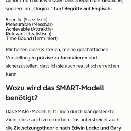
genommen nicht wie oben beschrieben fünf deutsche,
sondern im „Original“
fünf Begriffe auf Englisch:
S
pecific (Spezifisch)
M
easurable (Messbar)
A
chievable (Attraktiv)
R
elevant (Realistisch)
T
ime Bound (Terminiert)
Mir helfen diese Kriterien, meine geschäftlichen
Vorstellungen
präzise zu formulieren
und
sicherzustellen, dass ich sie auch realistisch erreichen
kann.
Wozu wird das SMART-Modell
benötigt?
Das SMART-Modell hilft Ihnen durch klar gesteckte
Ziele, diese auch zu erreichen. Das unterstreicht auch
die
Zielsetzungstheorie nach Edwin Locke und Gary