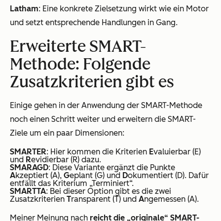
Latham
: Eine konkrete Zielsetzung wirkt wie ein Motor
und setzt entsprechende Handlungen in Gang.
Erweiterte SMART-
Methode: Folgende
Zusatzkriterien gibt es
Einige gehen in der Anwendung der SMART-Methode
noch einen Schritt weiter und erweitern die SMART-
Ziele um ein paar Dimensionen:
SMARTER
: Hier kommen die Kriterien
E
valuierbar (E)
und
R
evidierbar (R) dazu.
SMARAGD
: Diese Variante ergänzt die Punkte
A
kzeptiert (A),
G
eplant (G) und
D
okumentiert (D). Dafür
entfällt das Kriterium „Terminiert“.
SMARTTA
: Bei dieser Option gibt es die zwei
Zusatzkriterien
T
ransparent (T) und
A
ngemessen (A).
Meiner Meinung nach
reicht die „originale“ SMART-