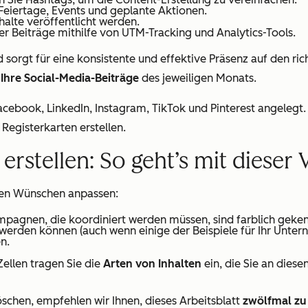
 Feiertage, Events und geplante Aktionen.
halte veröffentlicht werden.
rer Beiträge mithilfe von UTM-Tracking und Analytics-Tools.
d sorgt für eine konsistente und effektive Präsenz auf den ric
 Ihre Social-Media-Beiträge
des jeweiligen Monats.
 Facebook, LinkedIn, Instagram, TikTok und Pinterest angelegt
 Registerkarten erstellen.
rstellen: So geht’s mit dieser 
hren Wünschen anpassen:
mpagnen, die koordiniert werden müssen, sind farblich geken
 werden können (auch wenn einige der Beispiele für Ihr Unter
n.
ellen tragen Sie die
Arten von Inhalten
ein, die Sie an dies
öschen, empfehlen wir Ihnen, dieses Arbeitsblatt
zwölfmal zu