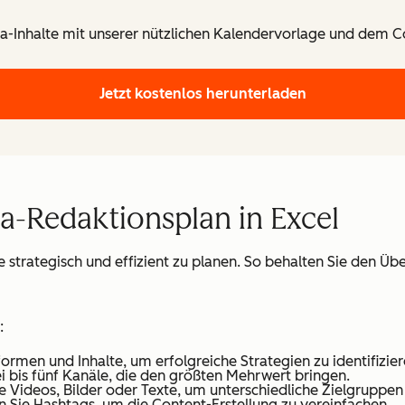
a-Inhalte mit unserer nützlichen Kalendervorlage und dem Co
Jetzt kostenlos herunterladen
ia-Redaktionsplan in Excel
te strategisch und effizient zu planen. So behalten Sie den Ü
:
tformen und Inhalte, um erfolgreiche Strategien zu identifizier
rei bis fünf Kanäle, die den größten Mehrwert bringen.
ie Videos, Bilder oder Texte, um unterschiedliche Zielgruppe
en Sie Hashtags, um die Content-Erstellung zu vereinfachen.