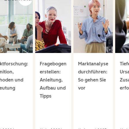
ktforschung:
Fragebogen
Marktanalyse
Tief
nition,
erstellen:
durchführen:
Urs
hoden und
Anleitung,
So gehen Sie
Zus
eutung
Aufbau und
vor
erf
Tipps