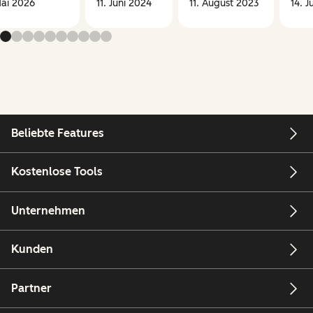
Mai 2026
11. Juni 2024
11. August 2023
14. J
Beliebte Features
Kostenlose Tools
Unternehmen
Kunden
Partner