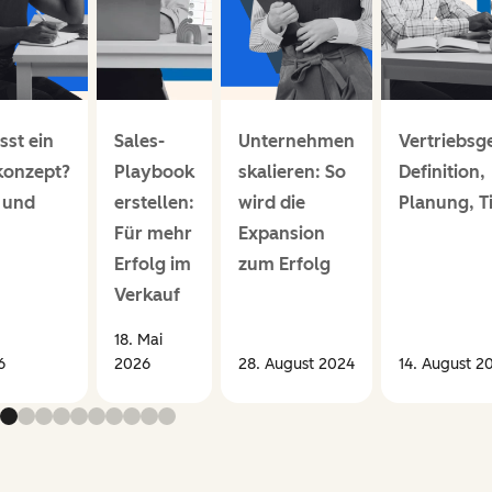
st ein
Sales-
Unternehmen
Vertriebsg
konzept?
Playbook
skalieren: So
Definition,
n und
erstellen:
wird die
Planung, T
Für mehr
Expansion
Erfolg im
zum Erfolg
Verkauf
18. Mai
6
2026
28. August 2024
14. August 2