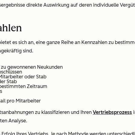
Messergebnisse direkte Auswirkung auf deren individuelle Ver
ahlen
 bietet es sich an, eine ganze Reihe an Kennzahlen zu bestim
gekräftig sind.
ten zu gewonnenen Neukunden
bschlüssen
itarbeiter oder Stab
der Stab
 bestimmten Zeitraum
s
il pro Mitarbeiter
sanbahnungen zu klassifizieren und Ihren
Vertriebsprozess
i
rten Analyse.
n Erfolg Ihres Vertriebs. Je nach Methode werden unterschied