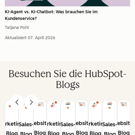
KI-Agent vs. KI-Chatbot: Was brauchen Sie im
Kundenservice?
Tatjana Pohl
Aktualisiert
07. April 2026
Besuchen Sie die HubSpot-
Blogs
Website-
Website-
Website
Marketing-
Marketing-
Marketing-
Sales-
Sales-
Sales-
Blog
Blog
Blog
Blog
Blog
Blog
Blog
Blog
Blog