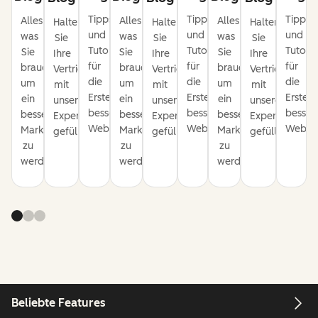
Tipps
Tipps
Tipps
Alles,
Alles,
Alles,
Halten
Halten
Halten
und
und
und
was
was
was
Sie
Sie
Sie
Tutorials
Tutorials
Tutoria
Sie
Sie
Sie
Ihre
Ihre
Ihre
für
für
für
brauchen,
brauchen,
brauchen,
Vertriebspipeline
Vertriebspipeline
Vertriebspipel
die
die
die
um
um
um
mit
mit
mit
Erstellung
Erstellung
Erstell
ein
ein
ein
unseren
unseren
unseren
besserer
besserer
besser
besserer
besserer
besserer
Expertentipps
Expertentipps
Expertentipps
Websites.
Websites.
Websit
Marketer
Marketer
Marketer
gefüllt.
gefüllt.
gefüllt.
zu
zu
zu
werden.
werden.
werden.
Beliebte Features