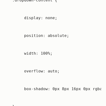
.dropdown-content {
     display: none;
     position: absolute;
     width: 100%;
     overflow: auto;
     box-shadow: 0px 8px 16px 0px rgba(