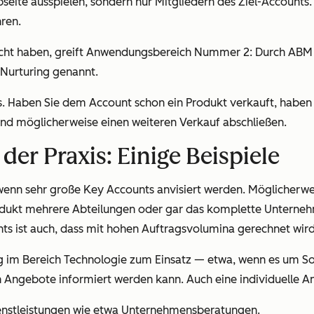
seite ausspielen, sondern nur Mitgliedern des Ziel-Accounts
ren.
ht haben, greift Anwendungsbereich Nummer 2: Durch ABM v
-Nurturing genannt.
ls. Haben Sie dem Account schon ein Produkt verkauft, habe
nd möglicherweise einen weiteren Verkauf abschließen.
er Praxis: Einige Beispiele
wenn sehr große Key Accounts anvisiert werden. Möglicherwei
rodukt mehrere Abteilungen oder gar das komplette Unternehm
nts ist auch, dass mit hohen Auftragsvolumina gerechnet wird
im Bereich Technologie zum Einsatz — etwa, wenn es um Sof
n Angebote informiert werden kann. Auch eine individuelle A
ienstleistungen wie etwa Unternehmensberatungen.