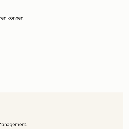
eren können.
d Management.