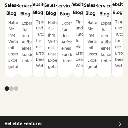
Website-
Website-
Website-
Sales-
Sales-
Sales-
Service-
Service-
Service-
Blog
Blog
Blog
Blog
Blog
Blog
Blog
Blog
Blog
Tipps
Tipps
Tipps
Halten
Halten
Halten
Expertentipps
Expertentipps
Expertentipps
und
und
und
Sie
Sie
Sie
für
für
für
Tutorials
Tutorials
Tutoria
Ihre
Ihre
Ihre
den
den
den
für
für
für
Vertriebspipeline
Vertriebspipeline
Vertriebspipeline
Aufbau
Aufbau
Aufbau
die
die
die
mit
mit
mit
eines
eines
eines
Erstellung
Erstellung
Erstel
unseren
unseren
unseren
kundenorientierten
kundenorientierten
kundenorienti
besserer
besserer
besser
Expertentipps
Expertentipps
Expertentipps
Unternehmens.
Unternehmens.
Unternehmens
Websites.
Websites.
Websit
gefüllt.
gefüllt.
gefüllt.
Beliebte Features