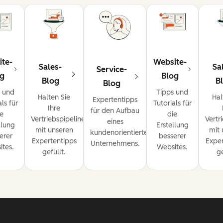
ite-
Website-
Sales-
Sa
Service-
og
Blog
Blog
B
Blog
s und
Tipps und
Halten Sie
Hal
Expertentipps
als für
Tutorials für
Ihre
für den Aufbau
ie
die
Vertriebspipeline
Vertr
eines
llung
Erstellung
mit unseren
mit 
kundenorientierten
erer
besserer
Expertentipps
Exper
Unternehmens.
ites.
Websites.
gefüllt.
ge