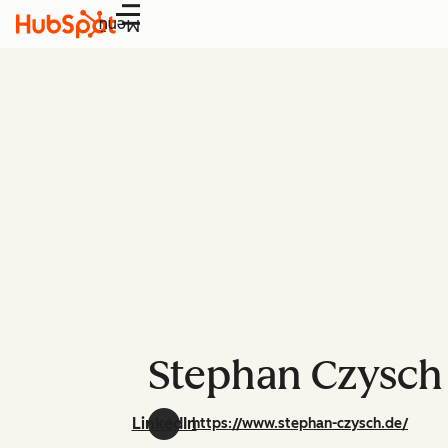
Menü
Stephan Czysch
LinkedIn
https://www.stephan-czysch.de/