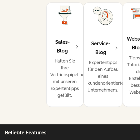
Webs
Sales-
Service-
Bl
Blog
Blog
Tipp
Halten Sie
Expertentipps
Tutori
Ihre
für den Aufbau
d
Vertriebspipeline
eines
Erste
mit unseren
kundenorientierten
bess
Expertentipps
Unternehmens.
Webs
gefüllt.
Beliebte Features