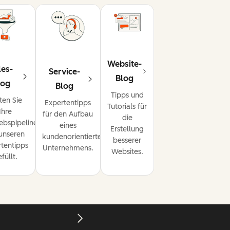
Website-
les-
Service-
Blog
log
Blog
Tipps und
ten Sie
Expertentipps
Tutorials für
Ihre
für den Aufbau
die
iebspipeline
eines
Erstellung
unseren
kundenorientierten
besserer
tentipps
Unternehmens.
Websites.
füllt.