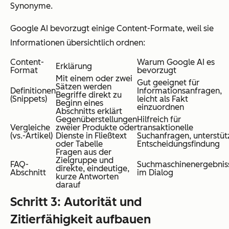
Synonyme.
Google AI bevorzugt einige Content-Formate, weil sie
Informationen übersichtlich ordnen:
Content-
Warum Google AI es
Erklärung
Format
bevorzugt
Mit einem oder zwei
Gut geeignet für
Sätzen werden
Definitionen
Informationsanfragen,
Begriffe direkt zu
(Snippets)
leicht als Fakt
Beginn eines
einzuordnen
Abschnitts erklärt
Gegenüberstellungen
Hilfreich für
Vergleiche
zweier Produkte oder
transaktionelle
(vs.-Artikel)
Dienste in Fließtext
Suchanfragen, unterstüt
oder Tabelle
Entscheidungsfindung
Fragen aus der
Zielgruppe und
FAQ-
Suchmaschinenergebnis
direkte, eindeutige,
Abschnitt
im Dialog
kurze Antworten
darauf
Schritt 3: Autorität und
Zitierfähigkeit aufbauen