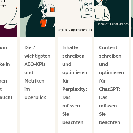
rum
Die 7
Inhalte
Content
wichtigsten
schreiben
schreiben
ke in
AEO-KPIs
und
und
und
optimieren
optimieren
hen
Metriken
für
für
t
im
Perplexity:
ChatGPT:
taucht
Überblick
Das
Das
müssen
müssen
Sie
Sie
beachten
beachten