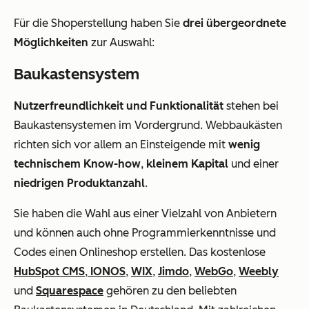
Für die Shoperstellung haben Sie
drei übergeordnete
Möglichkeiten
zur Auswahl:
Baukastensystem
Nutzerfreundlichkeit und Funktionalität
stehen bei
Baukastensystemen im Vordergrund. Webbaukästen
richten sich vor allem an Einsteigende mit
wenig
technischem Know-how
,
kleinem Kapital
und einer
niedrigen Produktanzahl
.
Sie haben die Wahl aus einer Vielzahl von Anbietern
und können auch ohne Programmierkenntnisse und
Codes einen Onlineshop erstellen. Das kostenlose
HubSpot CMS
,
IONOS
,
WIX
,
Jimdo
,
WebGo
,
Weebly
und
Squarespace
gehören zu den beliebten