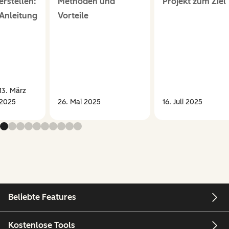
erstellen:
Methoden und
Projekt zum Ziel
Anleitung
Vorteile
13. März
2025
26. Mai 2025
16. Juli 2025
Beliebte Features
Kostenlose Tools