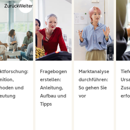
Zurück
Weiter
ktforschung:
Fragebogen
Marktanalyse
Tief
nition,
erstellen:
durchführen:
Urs
hoden und
Anleitung,
So gehen Sie
Zus
eutung
Aufbau und
vor
erf
Tipps