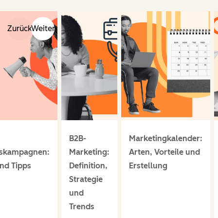
Zurück
Weiter
B2B-
Marketingkalender:
tskampagnen:
Marketing:
Arten, Vorteile und
und Tipps
Definition,
Erstellung
Strategie
und
Trends