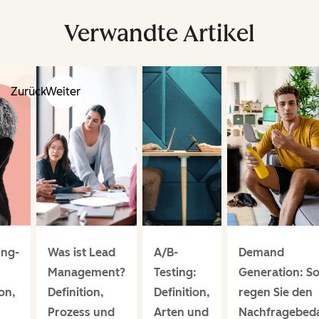
Verwandte Artikel
Zurück
Weiter
ing-
Was ist Lead
A/B-
Demand
:
Management?
Testing:
Generation: S
on,
Definition,
Definition,
regen Sie den
Prozess und
Arten und
Nachfragebed