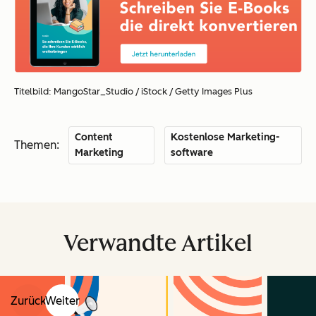
Titelbild:
MangoStar_Studio
/ iStock / Getty Images Plus
Content
Kostenlose Marketing-
Themen:
Marketing
software
Verwandte Artikel
Zurück
Weiter