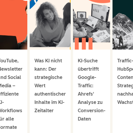
YouTube,
Was KI nicht
KI-Suche
Traffic
ewsletter
kann: Der
übertrifft
HubSp
nd Social
strategische
Google-
Conten
Media –
Wert
Traffic:
Strateg
ffiziente
authentischer
Ahrefs'
nachha
I-
Inhalte im KI-
Analyse zu
Wachs
Workflows
Zeitalter
Conversion-
ür alle
Daten
Formate