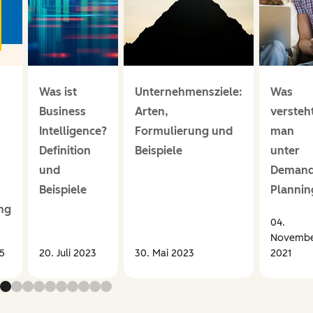
Was ist
Unternehmensziele:
Was
Business
Arten,
versteh
Intelligence?
Formulierung und
man
Definition
Beispiele
unter
und
Deman
Beispiele
Plannin
ng
04.
Novemb
5
20. Juli 2023
30. Mai 2023
2021