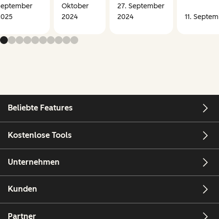
September
Oktober
27. September
2025
2024
2024
11. Septe
Beliebte Features
Kostenlose Tools
Unternehmen
Kunden
Partner