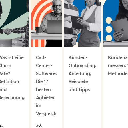
Was ist eine
Call-
Kunden-
Kundenzu
Churn
Center-
Onboarding:
messen: 
Rate?
Software:
Anleitung,
Methode
Definition
Die 17
Beispiele
und
besten
und Tipps
Berechnung
Anbieter
im
Vergleich
2.
30.