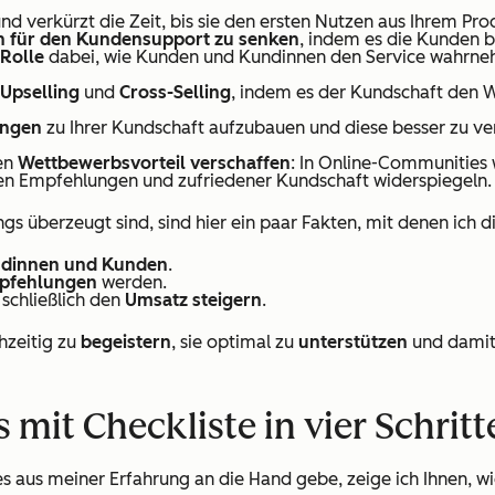
nd verkürzt die Zeit, bis sie den ersten Nutzen aus Ihrem Pro
n für den Kundensupport zu senken
, indem es die Kunden b
 Rolle
dabei, wie Kunden und Kundinnen den Service wahrnehme
Upselling
und
Cross-Selling
, indem es der Kundschaft den W
ungen
zu Ihrer Kundschaft aufzubauen und diese besser zu ver
nen
Wettbewerbsvorteil verschaffen
: In Online-Communities 
ven Empfehlungen und zufriedener Kundschaft widerspiegeln.
gs überzeugt sind, sind hier ein paar Fakten, mit denen ich d
ndinnen und Kunden
.
pfehlungen
werden.
schließlich den
Umsatz steigern
.
hzeitig zu
begeistern
, sie optimal zu
unterstützen
und damit
it Checkliste in vier Schritt
es aus meiner Erfahrung an die Hand gebe, zeige ich Ihnen, wi