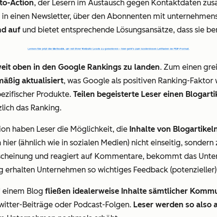
-to-Action
, der Lesern im Austausch gegen Kontaktdaten zusä
ng in einen Newsletter, über den Abonnenten mit unternehmen
nd auf
und bietet entsprechende Lösungsansätze, dass sie ber
eit oben in den Google Rankings zu landen
. Zum einen gre
äßig aktualisiert
, was Google als positiven Ranking-Faktor
ezifischer Produkte.
Teilen begeisterte Leser einen Blogarti
zlich das Ranking.
n haben Leser die Möglichkeit, die
Inhalte von Blogartikel
hier (ähnlich wie in sozialen Medien) nicht einseitig, sonder
 Erscheinung und reagiert auf Kommentare, bekommt das Unte
g erhalten Unternehmen so wichtiges Feedback (potenzieller
f einem Blog
fließen idealerweise Inhalte sämtlicher Kom
witter-Beiträge oder Podcast-Folgen.
Leser werden so also 