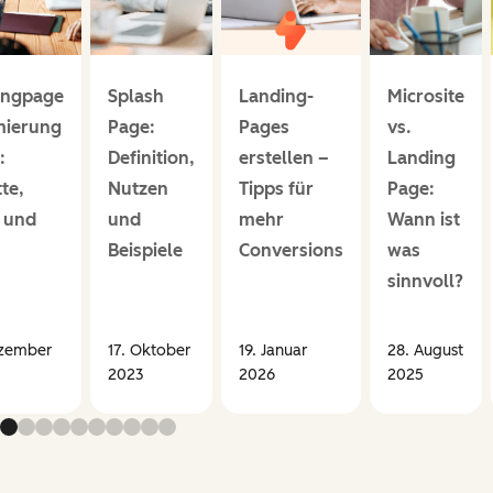
ingpage
Splash
Landing-
Microsite
mierung
Page:
Pages
vs.
:
Definition,
erstellen –
Landing
tte,
Nutzen
Tipps für
Page:
 und
und
mehr
Wann ist
Beispiele
Conversions
was
sinnvoll?
ezember
17. Oktober
19. Januar
28. August
2023
2026
2025