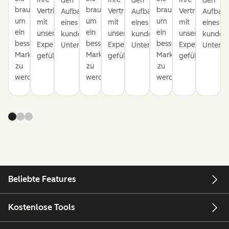
den
den
den
brauchen,
brauchen,
brauchen,
Vertriebspipeline
Vertriebspipeline
Vertriebspipeli
Aufbau
Aufbau
Aufbau
um
um
um
mit
mit
mit
eines
eines
eines
ein
ein
ein
unseren
unseren
unseren
kundenorientierten
kundenorientierten
kundeno
besserer
besserer
besserer
Expertentipps
Expertentipps
Expertentipps
Unternehmens.
Unternehmens.
Untern
Marketer
Marketer
Marketer
gefüllt.
gefüllt.
gefüllt.
zu
zu
zu
werden.
werden.
werden.
Beliebte Features
Kostenlose Tools