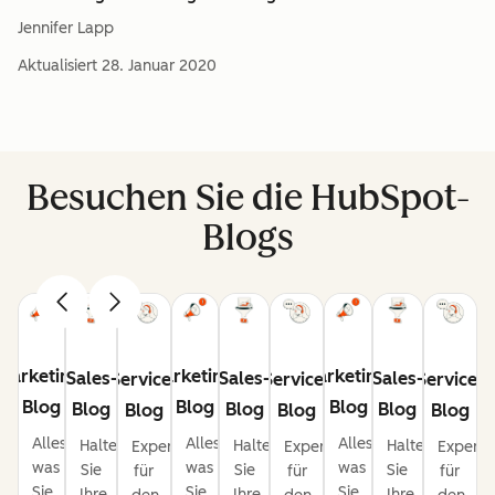
Jennifer Lapp
Aktualisiert
28. Januar 2020
Besuchen Sie die HubSpot-
Blogs
Marketing-
Marketing-
Marketing-
Sales-
Sales-
Sales-
Service-
Service-
Service-
Blog
Blog
Blog
Blog
Blog
Blog
Blog
Blog
Blog
Alles,
Alles,
Alles,
Halten
Halten
Halten
Expertentipps
Expertentipps
Experte
was
was
was
Sie
Sie
Sie
für
für
für
Sie
Sie
Sie
Ihre
Ihre
Ihre