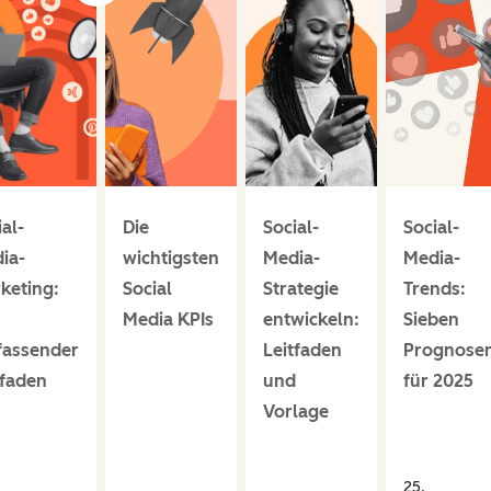
ial-
Die
Social-
Social-
ia-
wichtigsten
Media-
Media-
keting:
Social
Strategie
Trends:
Media KPIs
entwickeln:
Sieben
assender
Leitfaden
Prognose
tfaden
und
für 2025
Vorlage
25.