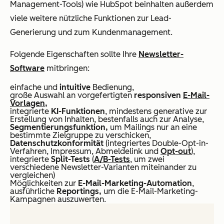
Management-Tools) wie HubSpot beinhalten außerdem
viele weitere nützliche Funktionen zur Lead-
Generierung und zum Kundenmanagement.
Folgende Eigenschaften sollte Ihre
Newsletter-
Software
mitbringen:
einfache und
intuitive
Bedienung,
große Auswahl an vorgefertigten
responsiven
E-Mail-
Vorlagen
,
integrierte
KI-Funktionen
, mindestens generative zur
Erstellung von Inhalten, bestenfalls auch zur Analyse,
Segmentierungsfunktion,
um Mailings nur an eine
bestimmte Zielgruppe zu verschicken,
Datenschutzkonformität
(integriertes Double-Opt-in-
Verfahren, Impressum, Abmeldelink und
Opt-out
),
integrierte
Split-Tests
(
A/B-Tests
, um zwei
verschiedene Newsletter-Varianten miteinander zu
vergleichen)
Möglichkeiten zur
E-Mail-Marketing-Automation
,
ausführliche
Reportings,
um die E-Mail-Marketing-
Kampagnen auszuwerten.