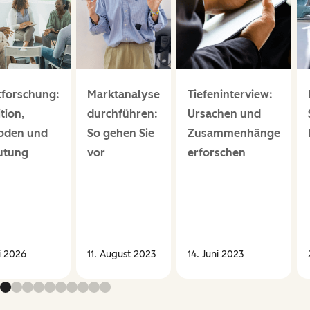
forschung:
Marktanalyse
Tiefeninterview:
ition,
durchführen:
Ursachen und
oden und
So gehen Sie
Zusammenhänge
utung
vor
erforschen
i 2026
11. August 2023
14. Juni 2023