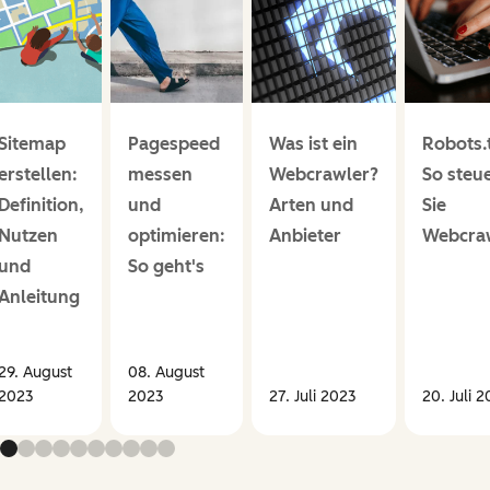
Sitemap
Pagespeed
Was ist ein
Robots.t
erstellen:
messen
Webcrawler?
So steu
Definition,
und
Arten und
Sie
Nutzen
optimieren:
Anbieter
Webcra
und
So geht's
Anleitung
29. August
08. August
2023
2023
27. Juli 2023
20. Juli 