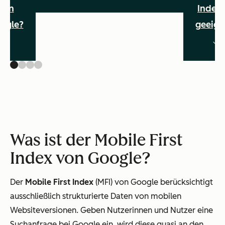
von
Index
ogle?
geeign
Was ist der Mobile First
Index von Google?
Der
Mobile First Index
(MFI) von Google berücksichtigt
ausschließlich strukturierte Daten von mobilen
Websiteversionen. Geben Nutzerinnen und Nutzer eine
Suchanfrage bei Google ein, wird diese quasi an den