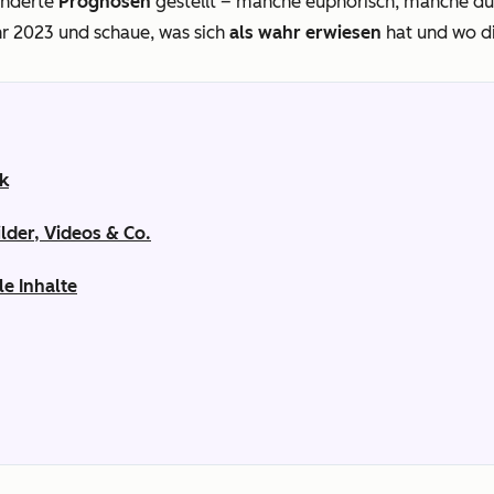
underte
Prognosen
gestellt – manche euphorisch, manche düst
r 2023 und schaue, was sich
als wahr erwiesen
hat und wo d
ck
ilder, Videos & Co.
le Inhalte