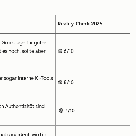
Reality-Check 2026
e Grundlage für gutes
 es noch, sollte aber
🟡 6/10
 sogar interne KI-Tools
🟢 8/10
h Authentizität sind
🟢 7/10
hutzgründen), wird in