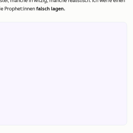
er, manche irrwitzig, manche realistisch. Ich werfe einen
ie Prophet:innen
falsch lagen.