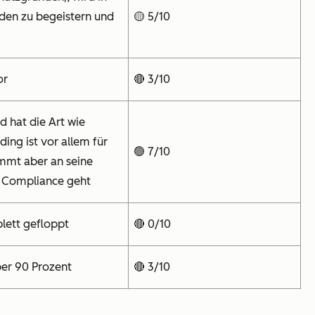
den zu begeistern und
🟡 5/10
or
🔴 3/10
d hat die Art wie
ing ist vor allem für
🟢 7/10
mmt aber an seine
d Compliance geht
plett gefloppt
🔴 0/10
ber 90 Prozent
🔴 3/10