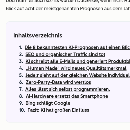
Doch kam es auch so? Es wurden Dutzende, wenn nicht H
Blick auf acht der meistgenannten Prognosen aus dem Jah
Inhaltsverzeichnis
Die 8 bekanntesten KI-Prognosen auf einen Bli
SEO und organischer Traffic sind tot
KI schreibt alle E-Mails und generiert Produktb
„Human Made" wird neues Qualitätsmerkmal
Jede:r sieht auf der gleichen Website individuel
Zero-Party-Data wird wertlos
Alles lässt sich selbst programmieren.
AI-Hardware ersetzt das Smartphone
Bing schlägt Google
Fazit: KI hat großen Einfluss